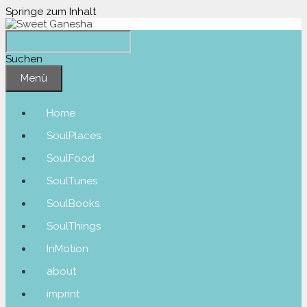
Springe zum Inhalt
Suchen
Menü
Home
SoulPlaces
SoulFood
SoulTunes
SoulBooks
SoulThings
InMotion
about
imprint